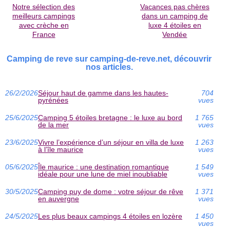
Notre sélection des
Vacances pas chères
meilleurs campings
dans un camping de
avec crèche en
luxe 4 étoiles en
France
Vendée
Camping de reve sur camping-de-reve.net, découvrir
nos articles.
26/2/2026
Séjour haut de gamme dans les hautes-
704
pyrénées
vues
25/6/2025
Camping 5 étoiles bretagne : le luxe au bord
1 765
de la mer
vues
23/6/2025
Vivre l’expérience d’un séjour en villa de luxe
1 263
à l’île maurice
vues
05/6/2025
Île maurice : une destination romantique
1 549
idéale pour une lune de miel inoubliable
vues
30/5/2025
Camping puy de dome : votre séjour de rêve
1 371
en auvergne
vues
24/5/2025
Les plus beaux campings 4 étoiles en lozère
1 450
vues