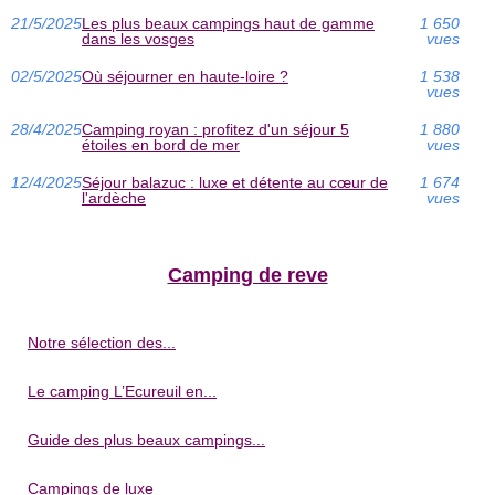
21/5/2025
Les plus beaux campings haut de gamme
1 650
dans les vosges
vues
02/5/2025
Où séjourner en haute-loire ?
1 538
vues
28/4/2025
Camping royan : profitez d'un séjour 5
1 880
étoiles en bord de mer
vues
12/4/2025
Séjour balazuc : luxe et détente au cœur de
1 674
l'ardèche
vues
Camping de reve
Notre sélection des...
Le camping L’Ecureuil en...
Guide des plus beaux campings...
Campings de luxe