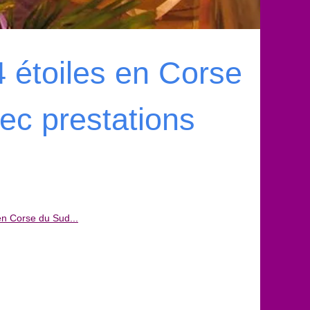
 étoiles en Corse
ec prestations
en Corse du Sud...