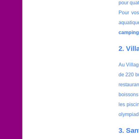
pour quat
Pour vos
aquatique
camping 
2. Vil
Au Villag
de 220 bu
restaura
boissons 
les pisci
olympiade
3. San