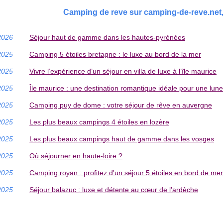
Camping de reve sur camping-de-reve.net, 
2026
Séjour haut de gamme dans les hautes-pyrénées
2025
Camping 5 étoiles bretagne : le luxe au bord de la mer
2025
Vivre l’expérience d’un séjour en villa de luxe à l’île maurice
2025
Île maurice : une destination romantique idéale pour une lune
2025
Camping puy de dome : votre séjour de rêve en auvergne
2025
Les plus beaux campings 4 étoiles en lozère
2025
Les plus beaux campings haut de gamme dans les vosges
2025
Où séjourner en haute-loire ?
2025
Camping royan : profitez d'un séjour 5 étoiles en bord de mer
2025
Séjour balazuc : luxe et détente au cœur de l'ardèche