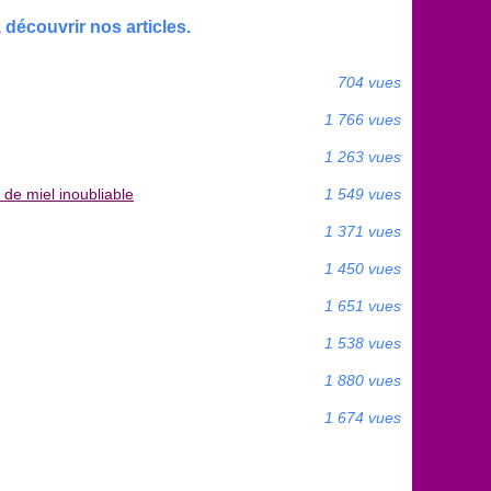
découvrir nos articles.
704 vues
1 766 vues
1 263 vues
 de miel inoubliable
1 549 vues
1 371 vues
1 450 vues
1 651 vues
1 538 vues
1 880 vues
1 674 vues