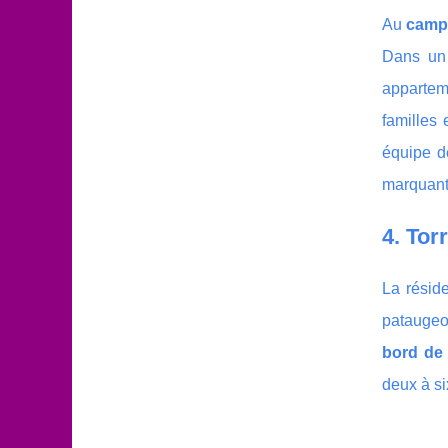
Au
campi
Dans un 
apparteme
familles
équipe d
marquant
4. Tor
La résid
pataugeo
bord de
deux à si