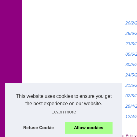
26/2/
25/6/
23/6/
05/6/
30/5/
24/5/
21/5/
02/5/
This website uses cookies to ensure you get
the best experience on our website.
28/4/
Learn more
12/4/
Refuse Cookie
Allow cookies
© 2026
Camping-de-reve.net
|
Liste site internet
|
Cookies Policy