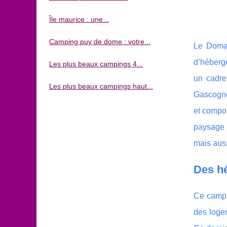
Île maurice : une...
Camping puy de dome : votre...
Le Domai
d’héberge
Les plus beaux campings 4...
un cadre
Les plus beaux campings haut...
Gascogne.
et compor
paysage 
mais auss
Des hé
Ce campi
des logem