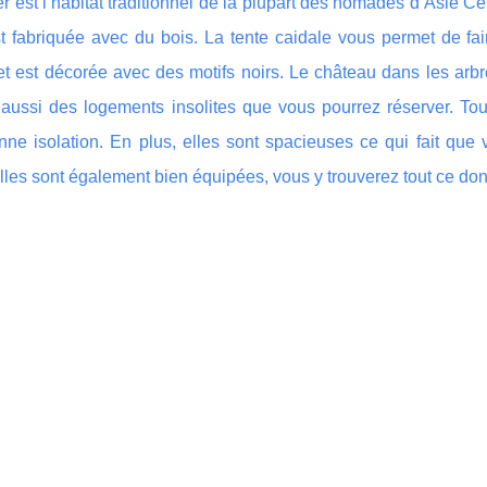
r est l’habitat traditionnel de la plupart des nomades d’Asie Cen
t fabriquée avec du bois. La tente caidale vous permet de fair
t est décorée avec des motifs noirs. Le château dans les arbres
 aussi des logements insolites que vous pourrez réserver. Tout
nne isolation. En plus, elles sont spacieuses ce qui fait que
Elles sont également bien équipées, vous y trouverez tout ce do