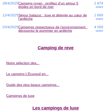
28/4/2025
Camping royan : profitez d'un séjour 5
1 874
étoiles en bord de mer
vues
12/4/2025
Séjour balazuc : luxe et détente au cœur de
1 669
l'ardèche
vues
03/4/2025
Campings respectueux de l’environnement :
4 059
découvrez le pommier en ardèche
vues
Camping de reve
Notre sélection des...
Le camping L’Ecureuil en...
Guide des plus beaux campings...
Campings de luxe
Les campings de luxe