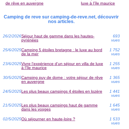
de rêve en auvergne
luxe à l’île maurice
Camping de reve sur camping-de-reve.net, découvrir
nos articles.
26/2/2026
Séjour haut de gamme dans les hautes-
693
pyrénées
vues
25/6/2025
Camping 5 étoiles bretagne : le luxe au bord
1 752
de la mer
vues
23/6/2025
Vivre l’expérience d’un séjour en villa de luxe
1 255
à l’île maurice
vues
30/5/2025
Camping puy de dome : votre séjour de rêve
1 365
en auvergne
vues
24/5/2025
Les plus beaux campings 4 étoiles en lozère
1 441
vues
21/5/2025
Les plus beaux campings haut de gamme
1 645
dans les vosges
vues
02/5/2025
Où séjourner en haute-loire ?
1 533
vues