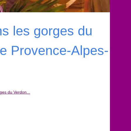
ns les gorges du
e Provence-Alpes-
ges du Verdon...