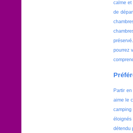
calme et 
de dépar
chambres
chambres
préservé
pourrez v
comprend 
Préfér
Partir e
aime le c
camping 
éloignés
détendu p