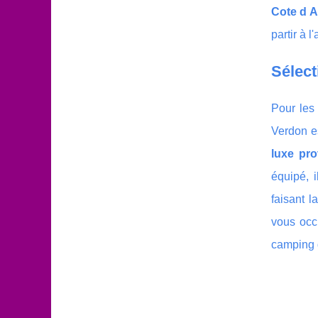
Cote d A
partir à 
Sélect
Pour les
Verdon es
luxe pr
équipé, 
faisant l
vous occu
camping 