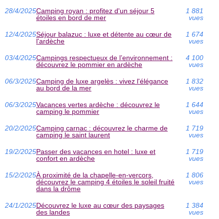
28/4/2025
Camping royan : profitez d'un séjour 5
1 881
étoiles en bord de mer
vues
12/4/2025
Séjour balazuc : luxe et détente au cœur de
1 674
l'ardèche
vues
03/4/2025
Campings respectueux de l’environnement :
4 100
découvrez le pommier en ardèche
vues
06/3/2025
Camping de luxe argelès : vivez l'élégance
1 832
au bord de la mer
vues
06/3/2025
Vacances vertes ardèche : découvrez le
1 644
camping le pommier
vues
20/2/2025
Camping carnac : découvrez le charme de
1 719
camping le saint laurent
vues
19/2/2025
Passer des vacances en hotel : luxe et
1 719
confort en ardèche
vues
15/2/2025
À proximité de la chapelle-en-vercors,
1 806
découvrez le camping 4 étoiles le soleil fruité
vues
dans la drôme
24/1/2025
Découvrez le luxe au cœur des paysages
1 384
des landes
vues