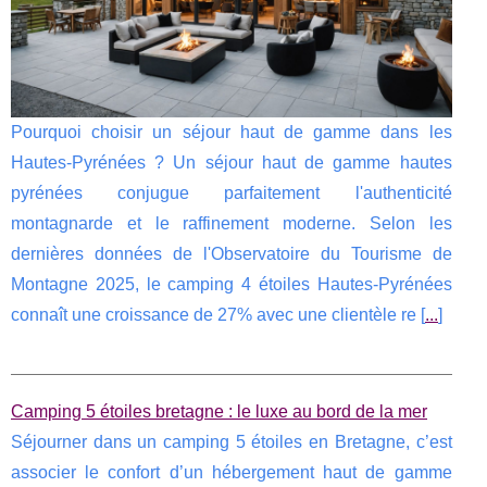
Pourquoi choisir un séjour haut de gamme dans les
Hautes-Pyrénées ? Un séjour haut de gamme hautes
pyrénées conjugue parfaitement l'authenticité
montagnarde et le raffinement moderne. Selon les
dernières données de l'Observatoire du Tourisme de
Montagne 2025, le camping 4 étoiles Hautes-Pyrénées
connaît une croissance de 27% avec une clientèle re [
...
]
Camping 5 étoiles bretagne : le luxe au bord de la mer
Séjourner dans un camping 5 étoiles en Bretagne, c’est
associer le confort d’un hébergement haut de gamme