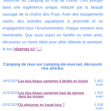
Séjourner au camping du Puy de Dôme, c'est plonger
dans une expérience unique, entouré par la beauté
sauvage de la chaîne des Puys. Avec des équipements
variés, des activités aquatiques à proximité et un
engagement pour l'environnement, chaque moment sera
memorable. Que vous soyez en famille ou entre amis,
découvrez un havre idéal pour allier détente et aventure,
le tou (
réservez ici
) [
...
]
Camping de reve sur camping-de-reve.net, découvrir
nos articles.
24/5/2025
Les plus beaux campings 4 étoiles en lozère
1 452
vues
21/5/2025
Les plus beaux campings haut de gamme
1 651
dans les vosges
vues
02/5/2025
Où séjourner en haute-loire ?
1 538
vues