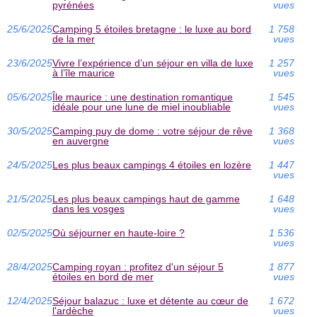
pyrénées
vues
25/6/2025
Camping 5 étoiles bretagne : le luxe au bord
1 758
de la mer
vues
23/6/2025
Vivre l’expérience d’un séjour en villa de luxe
1 257
à l’île maurice
vues
05/6/2025
Île maurice : une destination romantique
1 545
idéale pour une lune de miel inoubliable
vues
30/5/2025
Camping puy de dome : votre séjour de rêve
1 368
en auvergne
vues
24/5/2025
Les plus beaux campings 4 étoiles en lozère
1 447
vues
21/5/2025
Les plus beaux campings haut de gamme
1 648
dans les vosges
vues
02/5/2025
Où séjourner en haute-loire ?
1 536
vues
28/4/2025
Camping royan : profitez d'un séjour 5
1 877
étoiles en bord de mer
vues
12/4/2025
Séjour balazuc : luxe et détente au cœur de
1 672
l'ardèche
vues