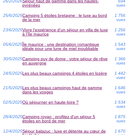
26/2/2026
Séjour haut de gamme dans les hautes-
694
pyrénées
vues
25/6/2025
Camping 5 étoiles bretagne : le luxe au bord
1 756
de la mer
vues
23/6/2025
Vivre l’expérience d’un séjour en villa de luxe
1 256
à l’île maurice
vues
05/6/2025
Île maurice : une destination romantique
1 543
idéale pour une lune de miel inoubliable
vues
30/5/2025
Camping puy de dome : votre séjour de rêve
1 366
en auvergne
vues
24/5/2025
Les plus beaux campings 4 étoiles en lozère
1 442
vues
21/5/2025
Les plus beaux campings haut de gamme
1 646
dans les vosges
vues
02/5/2025
Où séjourner en haute-loire ?
1 534
vues
28/4/2025
Camping royan : profitez d'un séjour 5
1 875
étoiles en bord de mer
vues
12/4/2025
Séjour balazuc : luxe et détente au cœur de
1 670