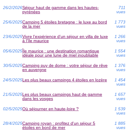
26/2/2026
Séjour haut de gamme dans les hautes-
711
pyrénées
vues
25/6/2025
Camping 5 étoiles bretagne : le luxe au bord
1 773
de la mer
vues
23/6/2025
Vivre l’expérience d’un séjour en villa de luxe
1 266
à l’île maurice
vues
05/6/2025
Île maurice : une destination romantique
1 554
idéale pour une lune de miel inoubliable
vues
30/5/2025
Camping puy de dome : votre séjour de rêve
1 376
en auvergne
vues
24/5/2025
Les plus beaux campings 4 étoiles en lozère
1 454
vues
21/5/2025
Les plus beaux campings haut de gamme
1 657
dans les vosges
vues
02/5/2025
Où séjourner en haute-loire ?
1 539
vues
28/4/2025
Camping royan : profitez d'un séjour 5
1 885
étoiles en bord de mer
vues