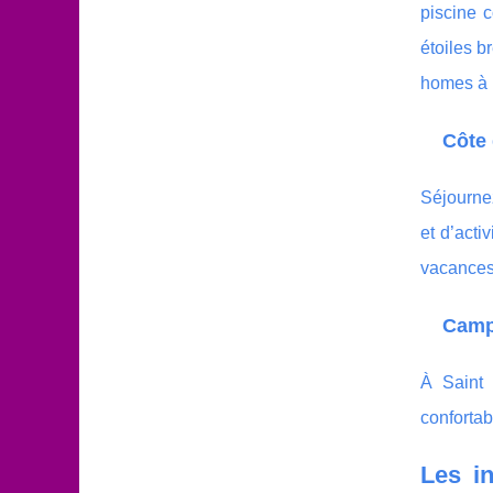
piscine c
étoiles b
homes à 
Côte 
Séjourne
et d’acti
vacances 
Campi
À Saint 
confortab
Les in