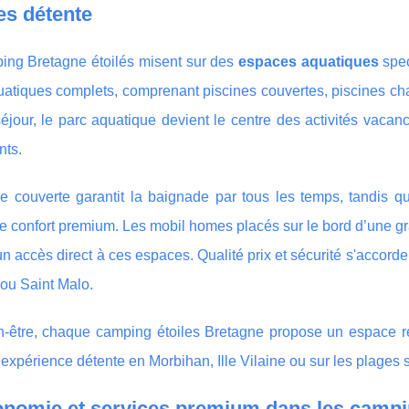
es détente
ing Bretagne étoilés misent sur des
espaces aquatiques
spec
atiques complets, comprenant piscines couvertes, piscines cha
jour, le parc aquatique devient le centre des activités vacan
nts.
ne couverte garantit la baignade par tous les temps, tandis q
le confort premium. Les mobil homes placés sur le bord d’une g
n accès direct à ces espaces. Qualité prix et sécurité s'accord
 ou Saint Malo.
n-être, chaque camping étoiles Bretagne propose un espace ré
expérience détente en Morbihan, Ille Vilaine ou sur les plages
nomie et services premium dans les campin