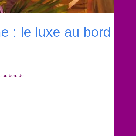
e : le luxe au bord
e au bord de...