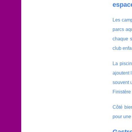
espac
Les camp
parcs aqu
chaque sé
club enfa
La pisci
ajoutent 
souvent u
Finistère
Côté bie
pour une 
Gastro