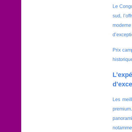
Le Congue
sud, l’o
moderne 
d’excepti
Prix camp
historiqu
L’exp
d’exce
Les meil
premium.
panoramiq
notammen