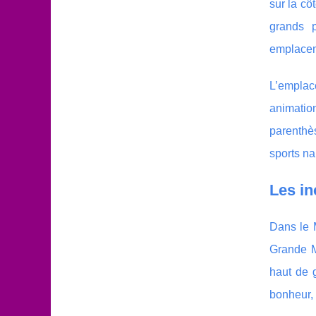
sur la cô
grands p
emplacem
L’emplac
animatio
parenthè
sports na
Les in
Dans le 
Grande M
haut de 
bonheur, 