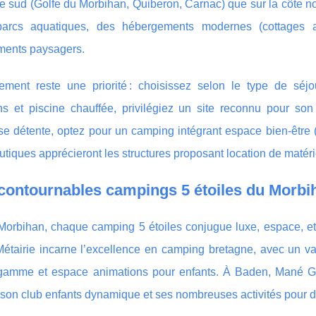
te sud (Golfe du Morbihan, Quiberon, Carnac) que sur la côte nor
arcs aquatiques, des hébergements modernes (cottages ave
ents paysagers.
ement reste une priorité : choisissez selon le type de séj
ns et piscine chauffée, privilégiez un site reconnu pour son
se détente, optez pour un camping intégrant espace bien-êtr
utiques apprécieront les structures proposant location de matérie
contournables campings 5 étoiles du Morbih
Morbihan, chaque camping 5 étoiles conjugue luxe, espace, et
étairie incarne l’excellence en camping bretagne, avec un va
gamme et espace animations pour enfants. À Baden, Mané Gu
son club enfants dynamique et ses nombreuses activités pour d