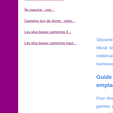
Île maurice : une...
Camping puy de dome : votre...
Les plus beaux campings 4...
Séjourner
Les plus beaux campings haut...
littoral 
médiévale
harmonie 
Guide
emplac
Pour rés
gamme, d