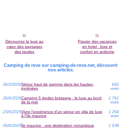
Découvrez le luxe au
Passer des vacances
cœur des paysages
en hotel : luxe et
des landes
confort en ardèche
Camping de reve sur camping-de-reve.net, découvrir
nos articles.
26/2/2026
Séjour haut de gamme dans les hautes-
692
pyrénées
vues
25/6/2025
Camping 5 étoiles bretagne : le luxe au bord
1 751
de la mer
vues
23/6/2025
Vivre l’expérience d’un séjour en villa de luxe
1 254
à l’île maurice
vues
05/6/2025
Île maurice : une destination romantique
1 538