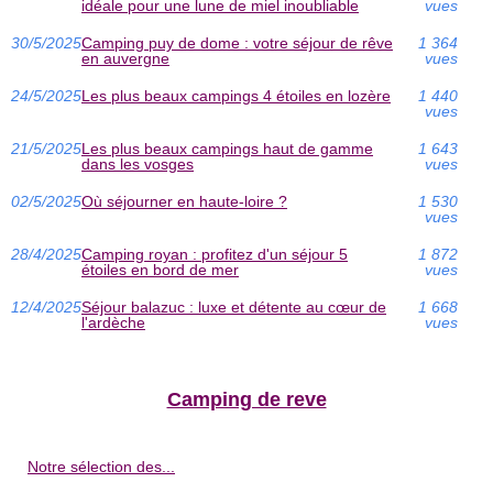
idéale pour une lune de miel inoubliable
vues
30/5/2025
Camping puy de dome : votre séjour de rêve
1 364
en auvergne
vues
24/5/2025
Les plus beaux campings 4 étoiles en lozère
1 440
vues
21/5/2025
Les plus beaux campings haut de gamme
1 643
dans les vosges
vues
02/5/2025
Où séjourner en haute-loire ?
1 530
vues
28/4/2025
Camping royan : profitez d'un séjour 5
1 872
étoiles en bord de mer
vues
12/4/2025
Séjour balazuc : luxe et détente au cœur de
1 668
l'ardèche
vues
Camping de reve
Notre sélection des...