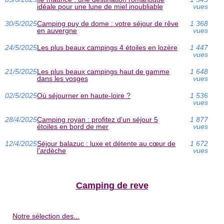
idéale pour une lune de miel inoubliable
vues
30/5/2025
Camping puy de dome : votre séjour de rêve
1 368
en auvergne
vues
24/5/2025
Les plus beaux campings 4 étoiles en lozère
1 447
vues
21/5/2025
Les plus beaux campings haut de gamme
1 648
dans les vosges
vues
02/5/2025
Où séjourner en haute-loire ?
1 536
vues
28/4/2025
Camping royan : profitez d'un séjour 5
1 877
étoiles en bord de mer
vues
12/4/2025
Séjour balazuc : luxe et détente au cœur de
1 672
l'ardèche
vues
Camping de reve
Notre sélection des...