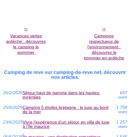
Vacances vertes
Campings
ardèche : découvrez
respectueux de
le camping le
l’environnement :
pommier
découvrez le
pommier en ardèche
Camping de reve sur camping-de-reve.net, découvrir
nos articles.
26/2/2026
Séjour haut de gamme dans les hautes-
697
pyrénées
vues
25/6/2025
Camping 5 étoiles bretagne : le luxe au bord
1 758
de la mer
vues
23/6/2025
Vivre l’expérience d’un séjour en villa de luxe
1 257
à l’île maurice
vues
05/6/2025
Île maurice : une destination romantique
1 545