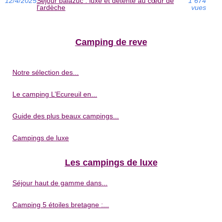
12/4/2025
Séjour balazuc : luxe et détente au cœur de
1 674
l'ardèche
vues
Camping de reve
Notre sélection des...
Le camping L’Ecureuil en...
Guide des plus beaux campings...
Campings de luxe
Les campings de luxe
Séjour haut de gamme dans...
Camping 5 étoiles bretagne :...