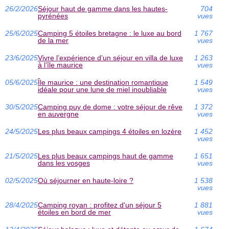
26/2/2026
Séjour haut de gamme dans les hautes-
704
pyrénées
vues
25/6/2025
Camping 5 étoiles bretagne : le luxe au bord
1 767
de la mer
vues
23/6/2025
Vivre l’expérience d’un séjour en villa de luxe
1 263
à l’île maurice
vues
05/6/2025
Île maurice : une destination romantique
1 549
idéale pour une lune de miel inoubliable
vues
30/5/2025
Camping puy de dome : votre séjour de rêve
1 372
en auvergne
vues
24/5/2025
Les plus beaux campings 4 étoiles en lozère
1 452
vues
21/5/2025
Les plus beaux campings haut de gamme
1 651
dans les vosges
vues
02/5/2025
Où séjourner en haute-loire ?
1 538
vues
28/4/2025
Camping royan : profitez d'un séjour 5
1 881
étoiles en bord de mer
vues