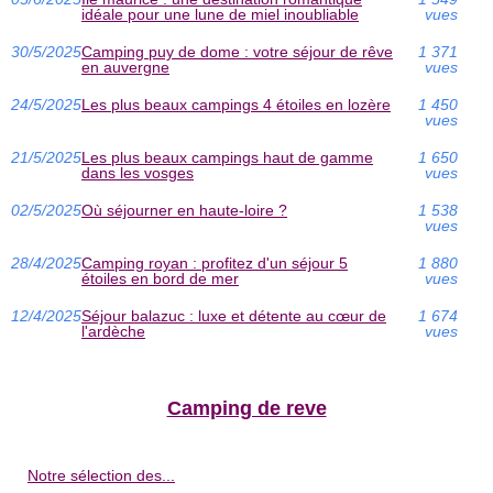
idéale pour une lune de miel inoubliable
vues
30/5/2025
Camping puy de dome : votre séjour de rêve
1 371
en auvergne
vues
24/5/2025
Les plus beaux campings 4 étoiles en lozère
1 450
vues
21/5/2025
Les plus beaux campings haut de gamme
1 650
dans les vosges
vues
02/5/2025
Où séjourner en haute-loire ?
1 538
vues
28/4/2025
Camping royan : profitez d'un séjour 5
1 880
étoiles en bord de mer
vues
12/4/2025
Séjour balazuc : luxe et détente au cœur de
1 674
l'ardèche
vues
Camping de reve
Notre sélection des...