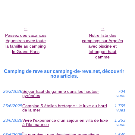
Passez des vacances
Notre liste des
équestres avec toute
campings sur Argelès
la famille au camping
avec piscine et
le Grand Paris
toboggan haut
gamme
Camping de reve sur camping-de-reve.net, découvrir
nos articles.
26/2/2026
Séjour haut de gamme dans les hautes-
704
pyrénées
vues
25/6/2025
Camping 5 étoiles bretagne : le luxe au bord
1 765
de la mer
vues
23/6/2025
Vivre l’expérience d’un séjour en villa de luxe
1 263
à l’île maurice
vues
05/6/2025
Île maurice : une destination romantique
1 549