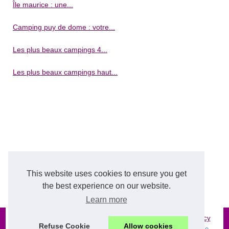
Île maurice : une...
Camping puy de dome : votre...
Les plus beaux campings 4...
Les plus beaux campings haut...
This website uses cookies to ensure you get
the best experience on our website.
Learn more
© 2026
Camping-de-reve.net
|
Liste site internet
|
Cookies Policy
Refuse Cookie
Allow cookies
Camping de reve, camping de luxe, luxe camping, camping luxe,