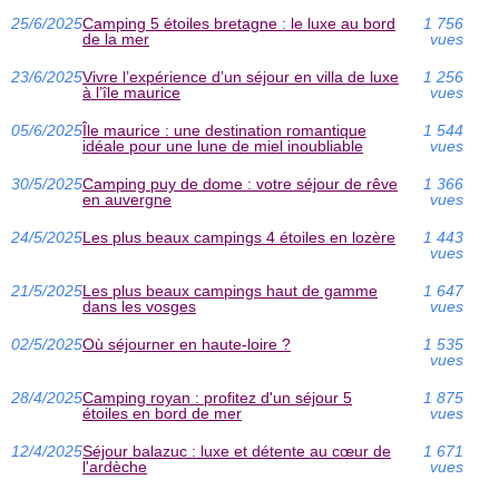
25/6/2025
Camping 5 étoiles bretagne : le luxe au bord
1 756
de la mer
vues
23/6/2025
Vivre l’expérience d’un séjour en villa de luxe
1 256
à l’île maurice
vues
05/6/2025
Île maurice : une destination romantique
1 544
idéale pour une lune de miel inoubliable
vues
30/5/2025
Camping puy de dome : votre séjour de rêve
1 366
en auvergne
vues
24/5/2025
Les plus beaux campings 4 étoiles en lozère
1 443
vues
21/5/2025
Les plus beaux campings haut de gamme
1 647
dans les vosges
vues
02/5/2025
Où séjourner en haute-loire ?
1 535
vues
28/4/2025
Camping royan : profitez d'un séjour 5
1 875
étoiles en bord de mer
vues
12/4/2025
Séjour balazuc : luxe et détente au cœur de
1 671
l'ardèche
vues